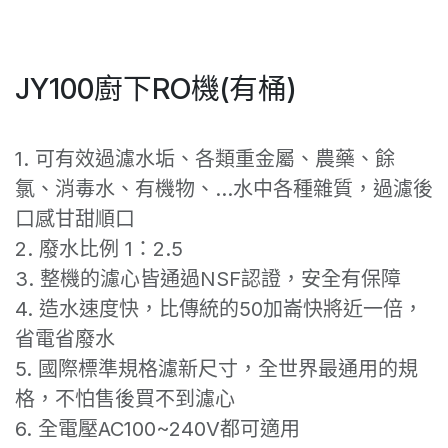
JY100廚下RO機(有桶)
1. 可有效過濾水垢、各類重金屬、農藥、餘
氯、消毒水、有機物、...水中各種雜質，過濾後
口感甘甜順口
2. 廢水比例 1：2.5
3. 整機的濾心皆通過NSF認證，安全有保障
4. 造水速度快，比傳統的50加崙快將近一倍，
省電省廢水
5. 國際標準規格濾新尺寸，全世界最通用的規
格，不怕售後買不到濾心
6. 全電壓AC100~240V都可適用