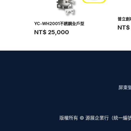
普立創P
YC-WH2001不銹鋼全戶型
NT$
NT$ 25,000
屏東營
版權所有 © 源展企業行（統一編號：