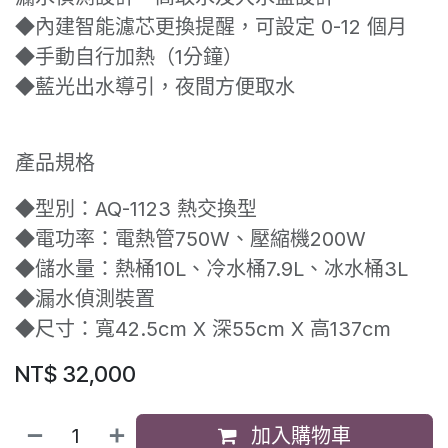
◆內建智能濾芯更換提醒，可設定 0-12 個月
◆手動自行加熱（1分鐘）
◆藍光出水導引，夜間方便取水
產品規格
◆型別：AQ-1123 熱交換型
◆電功率：電熱管750W、壓縮機200W
◆儲水量：熱桶10L、冷水桶7.9L、冰水桶3L
◆漏水偵測裝置
◆尺寸：寬42.5cm X 深55cm X 高137cm
NT$
32,000
加入購物車