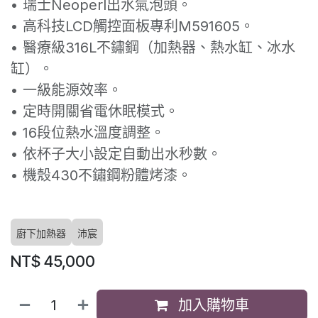
• 瑞士Neoperl出水氣泡頭。
• 高科技LCD觸控面板專利M591605。
• 醫療級316L不鏽鋼（加熱器、熱水缸、冰水
缸）。
• 一級能源效率。
• 定時開關省電休眠模式。
• 16段位熱水溫度調整。
• 依杯子大小設定自動出水秒數。
• 機殼430不鏽鋼粉體烤漆。
廚下加熱器
沛宸
NT$
45,000
加入購物車