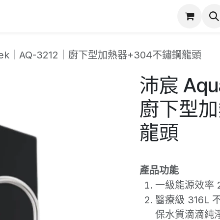
潔
服務項目
實際案例
商店
產品保固登錄
atek｜AQ-3212｜廚下型加熱器+304不鏽鋼龍頭
沛宸 Aqu
廚下型加
龍頭
產品功能
一級能源效率 2
醫療級 316
保水質滴滴純