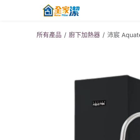
跳至內容
主頁
關於全家
所有產品
廚下加熱器
沛宸 Aqu