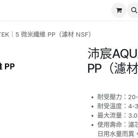
潔
服務項目
實際案例
商店
產品保固登錄
TEK｜5 微米纖維 PP（濾材 NSF）
沛宸AQU
PP（濾材
耐受壓力：20-8
耐受溫度：4-3
最大流量：3.0 
使用壽命：濾
日用水量而異