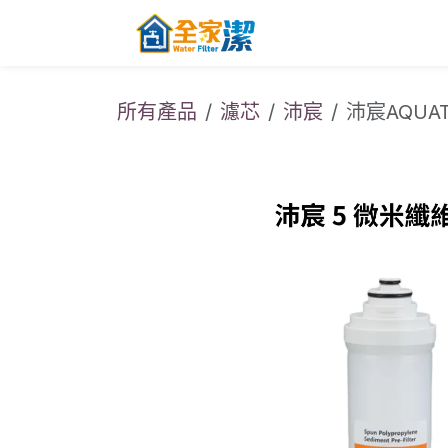
跳至內容
主頁
關於全家
所有產品
濾芯
沛宸
沛宸AQUA