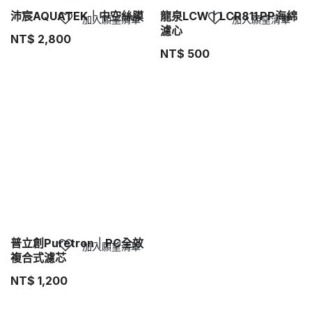
沛宸AQUATEK｜中空絲膜
龍泉LCW丨LCR811 PP海綿
加入願望清單
加入願望清單
濾心
NT$
2,800
NT$
500
普立創Puretron｜PC全效
加入願望清單
複合式濾芯
NT$
1,200