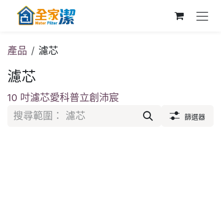
跳至內容
產品
濾芯
濾芯
10 吋濾芯
愛科
普立創
沛宸
篩選器