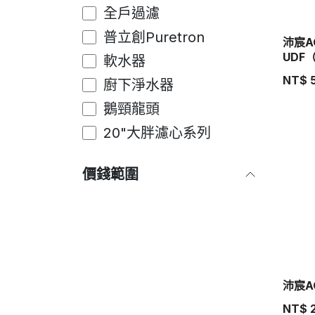
全戶過濾
普立創Puretron
沛宸A
UDF
軟水器
NT$
廚下淨水器
鵝頸龍頭
20"大胖濾心系列
價錢範圍
沛宸A
NT$