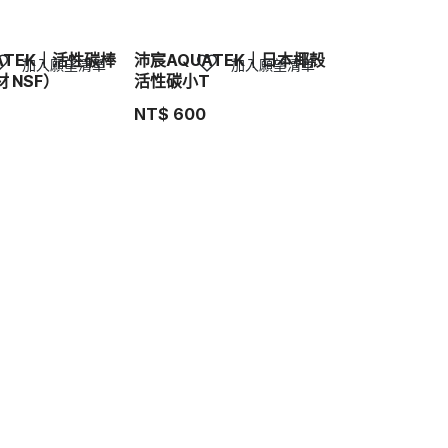
ATEK｜活性碳棒
沛宸AQUATEK｜日本椰殼
加入願望清單
加入願望清單
 NSF）
活性碳小T
NT$
600