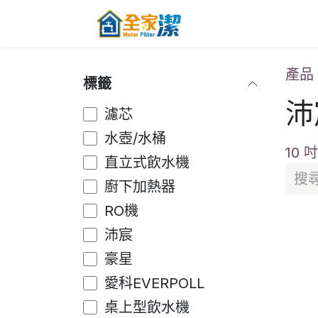
跳至內容
主頁
關於全家
產品
標籤
沛
濾芯
水壺/水桶
10 
直立式飲水機
廚下加熱器
RO機
沛宸
豪星
愛科EVERPOLL
桌上型飲水機