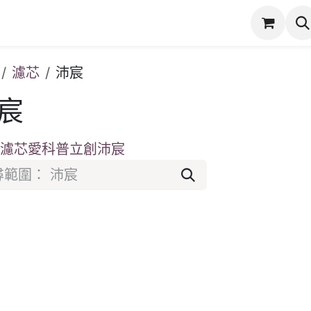
潔
服務項目
實際案例
商店
產品保固登錄
濾芯
沛宸
宸
吋濾芯
愛科
普立創
沛宸