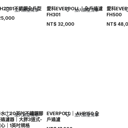
WH2001不銹鋼全戶型
愛科EVERPOLL丨全戶過濾
愛科EVE
加入願望清單
加入願望清單
FH301
FH500
25,000
NT$
32,000
NT$
48,
水｜20英吋不鏽鋼腳
EVERPOLL｜ AHP150 全
加入願望清單
加入願望清單
過濾器｜大胖3道式-
戶過濾
心｜1英吋規格