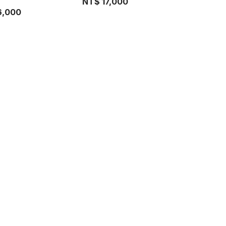
NT$
17,000
6,000