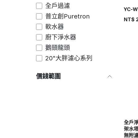
全戶過濾
YC-
普立創Puretron
NT$
軟水器
廚下淨水器
鵝頸龍頭
20"大胖濾心系列
價錢範圍
全戶淨
架水塔
無附濾