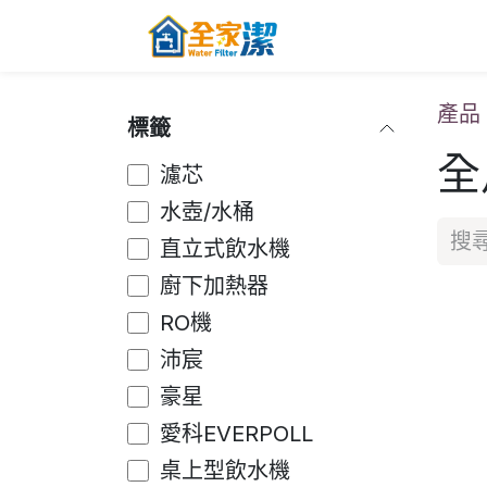
跳至內容
主頁
關於全家
產品
標籤
全
濾芯
水壺/水桶
直立式飲水機
廚下加熱器
RO機
沛宸
豪星
愛科EVERPOLL
桌上型飲水機