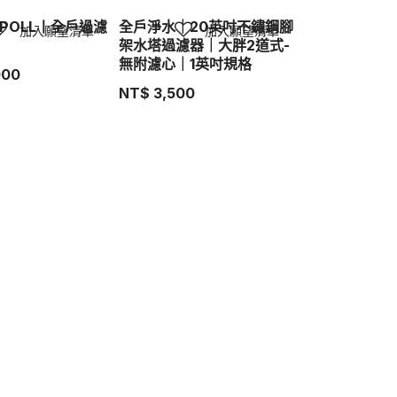
RPOLL丨全戶過濾
全戶淨水｜20英吋不鏽鋼腳
加入願望清單
加入願望清單
架水塔過濾器｜大胖2道式-
無附濾心｜1英吋規格
000
NT$
3,500