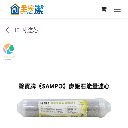
跳至內容
10 吋濾芯