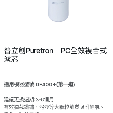
普立創Puretron｜PC全效複合式
濾芯
適用機器型號:DF400+(第一道)
建議更換週期:3-6個月
有效攔截鐵鏽、泥沙等大顆粒雜質吸附餘氯、