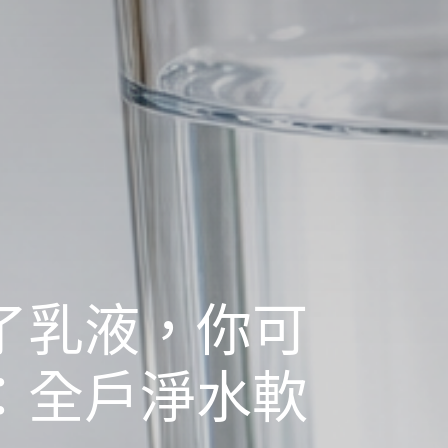
了乳液，你可
：全戶淨水軟