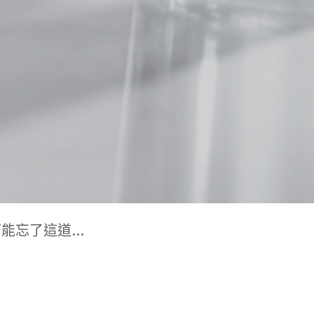
守護：全戶淨水軟水