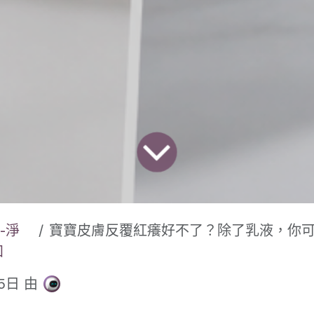
-淨
寶寶皮膚反覆紅癢好不了？除了乳液，你可能忘了這道「看不見」的
知
5日
由