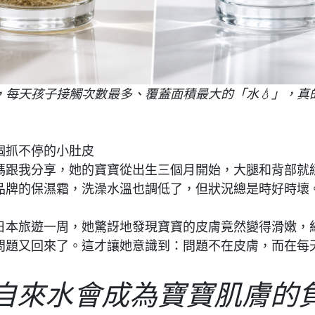
，每天孩子接觸次數最多、覆蓋面積最大的「水💧」，真
個抓不停的小肚皮
媽跟我分享，她的寶寶從出生三個月開始，大腿和背部就
品牌的保濕霜，洗澡水溫也調低了，但狀況總是時好時壞
日本旅遊一周，她驚訝地發現寶寶的皮膚竟然變得滑嫩，
問題又回來了。這才讓她意識到：問題不在皮膚，而在每
自來水會成為寶寶肌膚的