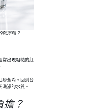
的乾淨嗎？
經常出現粗糙的紅
。
紅疹全消。回到台
天洗澡的水質。
負擔？