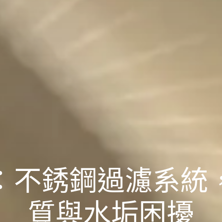
：不銹鋼過濾系統
質與水垢困擾