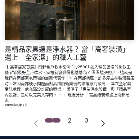
是精品家具還是淨水器？ 當「高奢裝潢」
遇上「全家潔」的職人工藝
【 高奢居家首選】南部全戶軟水案例：jy25001 融入精品裝潢的極致工
藝 誰說裝好全戶軟水，家裡就會變得亂糟糟🤔？ 看看這張照片，這就是
我們在南部豪宅案場的最新代表作！✨ 在南部地區，許多屋主在裝潢新居
時，常因南部硬水問題而對高檔廚衛設備的維護感到頭痛。 本次全家潔
受託處理一處充滿設計感的案場， 證明了「專業淨水設備」與「精品室
內設計」是可以完美共存的。 一、 現況分析 ：當高級裝修遇上南部硬
水...
2026年3月12日
1
2
3