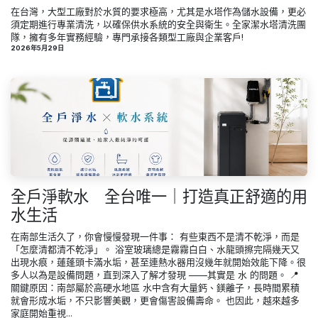
在台灣，大型工廠對於水質的要求極高，尤其是水塔作為儲水設備，更必
須定期進行專業清洗，以確保供水系統的安全與衛生。全家潔水塔清洗團
隊，擁有多年實務經驗，專門承接各類型工廠與企業客戶!
2026年5月29日
全戶淨軟水 全台唯一｜打造真正舒適的用
水生活
在南部生活久了，你會慢慢發現一件事： 有些東西不是清不乾淨，而是
「怎麼清都清不乾淨」。 浴室玻璃總是霧霧白白、水龍頭擦完隔幾天又
出現水痕，蓮蓬頭卡滿水垢，甚至連熱水器用沒幾年就開始效能下降。很
多人以為是設備問題，直到深入了解才發現 ——其實是 水 的問題。 📍
關鍵原因：南部屬於高硬水地區 水中含有大量鈣、鎂離子，長時間累積
就會形成水垢，不只影響美觀，更會傷害設備壽命。 也因此，越來越多
家庭開始重視...